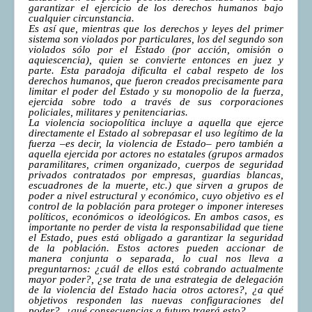
garantizar el ejercicio de los derechos humanos bajo
cualquier circunstancia.
Es así que, mientras que los derechos y leyes del primer
sistema son violados por particulares, los del segundo son
violados sólo por el Estado (por acción, omisión o
aquiescencia), quien se convierte entonces en juez y
parte. Esta paradoja dificulta el cabal respeto de los
derechos humanos, que fueron creados precisamente para
limitar el poder del Estado y su monopolio de la fuerza,
ejercida sobre todo a través de sus corporaciones
policiales, militares y penitenciarias.
La violencia sociopolítica incluye a aquella que ejerce
directamente el Estado al sobrepasar el uso legítimo de la
fuerza –es decir, la violencia de Estado– pero también a
aquella ejercida por actores no estatales (grupos armados
paramilitares, crimen organizado, cuerpos de seguridad
privados contratados por empresas, guardias blancas,
escuadrones de la muerte, etc.) que sirven a grupos de
poder a nivel estructural y económico, cuyo objetivo es el
control de la población para proteger o imponer intereses
políticos, económicos o ideológicos. En ambos casos, es
importante no perder de vista la responsabilidad que tiene
el Estado, pues está obligado a garantizar la seguridad
de la población. Estos actores pueden accionar de
manera conjunta o separada, lo cual nos lleva a
preguntarnos: ¿cuál de ellos está cobrando actualmente
mayor poder?, ¿se trata de una estrategia de delegación
de la violencia del Estado hacia otros actores?, ¿a qué
objetivos responden las nuevas configuraciones del
poder?, ¿qué consecuencias a futuro traerá esto?