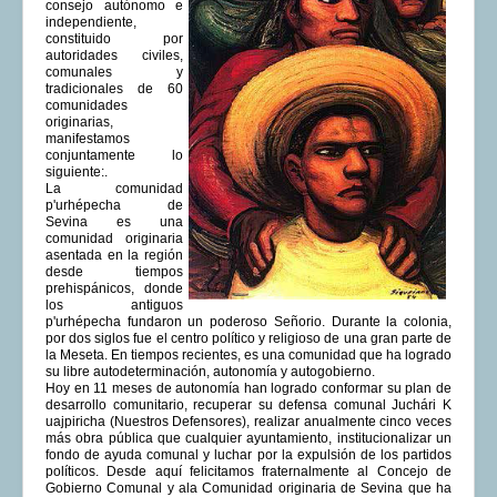
consejo autónomo e
independiente,
COMUNERA 67 EN PDF numero de presentación de la
constituido por
voz de la Casa de los pueblos
autoridades civiles,
comunales y
tradicionales de 60
comunidades
originarias,
manifestamos
conjuntamente lo
siguiente:.
La comunidad
p'urhépecha de
Sevina es una
comunidad originaria
asentada en la región
desde tiempos
prehispánicos, donde
los antiguos
p'urhépecha fundaron un poderoso Señorio. Durante la colonia,
por dos siglos fue el centro político y religioso de una gran parte de
la Meseta. En tiempos recientes, es una comunidad que ha logrado
su libre autodeterminación, autonomía y autogobierno.
Hoy en 11 meses de autonomía han logrado conformar su plan de
desarrollo comunitario, recuperar su defensa comunal Juchári K
uajpiricha (Nuestros Defensores), realizar anualmente cinco veces
más obra pública que cualquier ayuntamiento, institucionalizar un
fondo de ayuda comunal y luchar por la expulsión de los partidos
políticos. Desde aquí felicitamos fraternalmente al Concejo de
Gobierno Comunal y ala Comunidad originaria de Sevina que ha