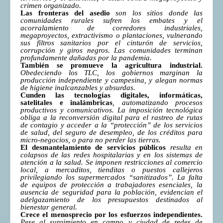
crimen organizado.
Las fronteras del asedio
son los sitios donde las
comunidades rurales sufren los embates y el
acorralamiento de corredores industriales,
megaproyectos, extractivismo o plantaciones, vulnerando
sus filtros sanitarios por el cinturón de servicios,
corrupción y giros negros. Las comunidades terminan
profundamente dañadas por la pandemia.
También se promueve la agricultura industrial.
Obedeciendo los TLC, los gobiernos marginan la
producción independiente y campesina, y alegan normas
de higiene inalcanzables y absurdas.
Cunden las tecnologías digitales, informáticas,
satelitales e inalámbricas
, automatizando procesos
productivos y comunicativos. La imposición tecnológica
obliga a la reconversión digital para el rastreo de rutas
de contagio y acceder a la “protección” de los servicios
de salud, del seguro de desempleo, de los créditos para
micro-negocios, o para no perder las tierras.
El desmantelamiento de servicios públicos
resulta en
colapsos de las redes hospitalarias y en los sistemas de
atención a la salud. Se imponen restricciones al comercio
local, a mercaditos, tienditas o puestos callejeros
privilegiando los supermercados “sanitizados”. La falta
de equipos de protección a trabajadores esenciales, la
ausencia de seguridad para la población, evidencian el
adelgazamiento de los presupuestos destinados al
bienestar general.
Crece el menosprecio por los esfuerzos independientes.
Pese al surgimiento en campo y ciudad de redes de