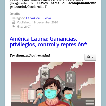
(Fragmento de:
Claves hacia el acompañamiento
psicoocial,
Cuadernillo 1)
Details
Category:
La Voz del Pueblo
Published: 19 December 2020
Hits: 2107
América Latina: Ganancias,
privilegios, control y represión*
Por Alianza Biodiversidad