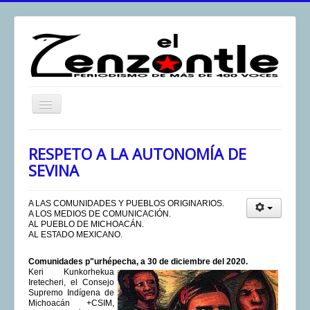
Toggle
Navigation
inicio
RESPETO A LA AUTONOMÍA DE
El Zenzontle
SEVINA
Resistencia
A LAS COMUNIDADES Y PUEBLOS ORIGINARIOS.
Análisis
A LOS MEDIOS DE COMUNICACIÓN.
AL PUEBLO DE MICHOACÁN.
Multimedia
AL ESTADO MEXICANO.
Archivos
Comunidades p"urhépecha, a 30 de diciembre del 2020.
Keri Kunkorhekua
Contacto
Iretecheri, el Consejo
Supremo Indígena de
Afirmación
Michoacán +CSIM,