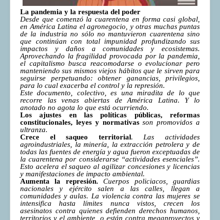
La pandemia y la respuesta del poder
Desde que comenzó la cuarentena en forma casi global,
en América Latina el agronegocio, y otras muchas puntas
de la industria no sólo no mantuvieron cuarentena sino
que continúan con total impunidad profundizando sus
impactos y daños a comunidades y ecosistemas.
Aprovechando la fragilidad provocada por la pandemia,
el capitalismo busca reacomodarse o evolucionar pero
manteniendo sus mismos viejos hábitos que le sirven para
seguirse perpetuando: obtener ganancias, privilegios,
para lo cual exacerba el control y la represión.
Este documento, colectivo, es una miradita de lo que
recorre las venas abiertas de América Latina. Y lo
anotado no agota lo que está ocurriendo.
Los ajustes en las políticas públicas, reformas
constitucionales, leyes y normativas
son promovidos a
ultranza.
Crece el saqueo territorial
. Las actividades
agroindustriales, la minería, la extracción petrolera y de
todas las fuentes de energía y agua fueron exceptuadas de
la cuarentena por considerarse “actividades esenciales”.
Esto acelera el saqueo al agilizar concesiones y licencias
y manifestaciones de impacto ambiental.
Aumenta la represión.
Cuerpos policiacos, guardias
nacionales y ejército salen a las calles, llegan a
comunidades y aulas. La violencia contra las mujeres se
intensifica hasta límites nunca vistos, crecen los
asesinatos contra quienes defienden derechos humanos,
territorios y el ambiente, o están contra megaproyectos y