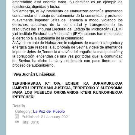
emprendido esta enorme tarea. Su caminar es un ejemplo de
resistencia, dignidad y lucha.
Sin embargo, el Ayuntamiento de Nahuatzen continúa intentando
contrarrestar el trabajo de autonomía de la comunidad y pretende
nuevamente imponer Jefes de Tenencia a modo, violando los
derechos colectivos de la comunidad y transgrediendo los
resolutivos del Tribunal Electoral del Estado de Michoacán (TEEM)
y el Instituto Electoral de Michoacán (IEM) quienes han reconocido
el derecho a la autonomía de la comunidad.
Al Ayuntamiento de Nahuatzen le exigimos de manera categórica y
enérgica que respete la autonomía de Sevina y deje de intentar de
imponer Jefes de Tenencia a través del engaño, la manipulación y
la corrupción, entiendan de una vez por todas que la comunidad
de Sevina ha dicho basta y continuará con paso firme en su
proceso de autogobierno.
¡Viva Juchári Uinápekua!.
TERUNHASKUA K” OIA, ECHERI KA JURAMUKUKUA
IAMENTU IRETECHANI JUSTICIA, TERRITORIO Y AUTONOMÍA
PARA LOS PUEBLOS ORIGINARIOS K“ERI KUNKORHEKUA
IRETECHERI
Details
Category:
La Voz del Pueblo
Published: 21 January 2021
Hits: 3610