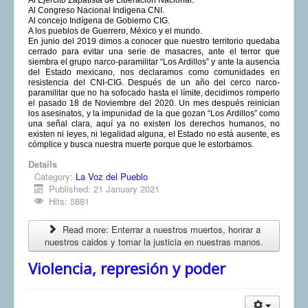
Al Congreso Nacional Indigena CNI.
Al concejo Indígena de Gobierno CIG.
A los pueblos de Guerrero, México y el mundo.
En junio del 2019 dimos a conocer que nuestro territorio quedaba
cerrado para evitar una serie de masacres, ante el terror que
siembra el grupo narco-paramilitar “Los Ardillos” y ante la ausencia
del Estado mexicano, nos declaramos como comunidades en
resistencia del CNI-CIG. Después de un año del cerco narco-
paramilitar que no ha sofocado hasta el límite, decidimos romperlo
el pasado 18 de Noviembre del 2020. Un mes después reinician
los asesinatos, y la impunidad de la que gozan “Los Ardillos” como
una señal clara, aquí ya no existen los derechos humanos, no
existen ni leyes, ni legalidad alguna, el Estado no está ausente, es
cómplice y busca nuestra muerte porque que le estorbamos.
Details
Category:
La Voz del Pueblo
Published: 21 January 2021
Hits: 5881
Read more: Enterrar a nuestros muertos, honrar a
nuestros caidos y tomar la justicia en nuestras manos.
Violencia, represión y poder