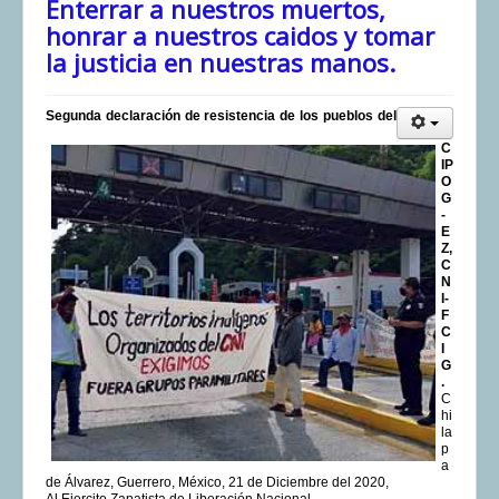
Enterrar a nuestros muertos,
honrar a nuestros caidos y tomar
la justicia en nuestras manos.
Segunda declaración de resistencia de los pueblos del
C
IP
O
G
-
E
Z,
C
N
I-
F
C
I
G
.
C
hi
la
p
a
de Álvarez, Guerrero, México, 21 de Diciembre del 2020,
Al Ejercito Zapatista de Liberación Nacional.