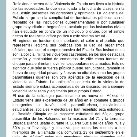
Reflexionar acerca de la Violencia de Estado nos lleva a la historia
de las sociedades, la que está ligada a la lucha de clases; en la
cual están presentes los opresores y oprimidos. La violencia del
Estado surge con la complicidad de funcionarios públicos con el
respaldo de las instituciones gubernamentales o por cualquier
grupo mayoritario o hegemónico avalado por las instancias civiles
han ejecutado en contra de un individuo o grupo, por el simple
hecho de realizar la crítica política a este sistema actual.
El régimen en función (no importando el color o el partido que
represente) legitima sus políticas con el uso de organismos
oficiales, que son el cuerpo represivo del Estado. Sus instrumentos
son la policía, militares y cuerpos castrenses, en los que destaca la
creación y continuidad de comandos de elite como fuerzas de
choque para enfrentar movimientos populares no armados. Esto no
significa que sólo la fuerza pública puede ser utilizada, también la
fuerza de seguridad privada y fuerzas no oficiales como los grupos
paramilitares quienes son otro apéndice de la ejecución de la
violencia de Estado. La aplicación concreta de la violencia de
Estado siempre estará acompañada de un discurso, será siempre
violencia legalizada y legitimada por el propio Estado.
El uso de la estrategia paramilitar no es nueva en México, el
Estado tiene una experiencia de 30 años en el combate a grupos
insurgentes a través del paramilitarismo; movimientos
estudiantiles, sociales y electorales han resentido esta estrategia:
el Batallón Olimpia en la masacre estudiantil del 68; el grupo
paramilitar de los Halcones en la masacre del 71 y la terrorista
Brigada Blanca usada durante la Guerra Sucia de los años 70´s y
80´s para “investigar y localizar por todos los medios a los
miembros de la llamada liga comunista 23 de septiembre en el
valle de México” estos por mencionar algunos ejemplos más