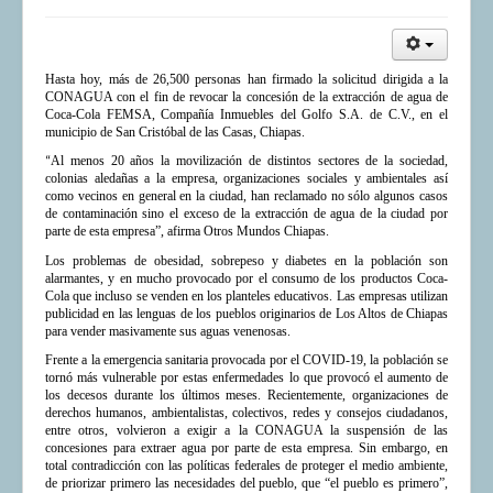
Hasta hoy, más de 26,500 personas han firmado la solicitud dirigida a la
CONAGUA con el fin de revocar la concesión de la extracción de agua de
Coca-Cola FEMSA, Compañía Inmuebles del Golfo S.A. de C.V., en el
municipio de San Cristóbal de las Casas, Chiapas.
Al menos 20 años la movilización de distintos sectores de la sociedad,
“
colonias aledañas a la empresa, organizaciones sociales y ambientales así
como vecinos en general en la ciudad, han reclamado no sólo algunos casos
de contaminación sino el exceso de la extracción de agua de la ciudad por
parte de esta empresa”, afirma Otros Mundos Chiapas.
Los problemas de obesidad, sobrepeso y diabetes en la población son
alarmantes, y en mucho provocado por el consumo de los productos Coca-
Cola que incluso se venden en los planteles educativos. Las empresas utilizan
publicidad en las lenguas de los pueblos originarios de Los Altos de Chiapas
para vender masivamente sus aguas venenosas.
Frente a la emergencia sanitaria provocada por el COVID-19, la población se
tornó más vulnerable por estas enfermedades lo que provocó el aumento de
los decesos durante los últimos meses. Recientemente, organizaciones de
derechos humanos, ambientalistas, colectivos, redes y consejos ciudadanos,
entre otros, volvieron a exigir a la CONAGUA la suspensión de las
concesiones para extraer agua por parte de esta empresa. Sin embargo, en
total contradicción con las políticas federales de proteger el medio ambiente,
de priorizar primero las necesidades del pueblo, que “el pueblo es primero”,