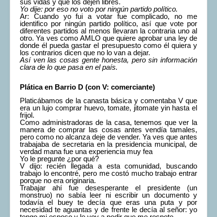
sus vidas y que los dejen libres.
Yo dije: por eso no voto por ningún partido político.
Ar: Cuando yo fui a votar fue complicado, no me
identifico por ningún partido político, así que vote por
diferentes partidos al menos llevaran la contraria uno al
otro. Ya ves como AMLO que quiere aprobar una ley de
donde él pueda gastar el presupuesto como él quiera y
los contrarios dicen que no lo van a dejar.
Así ven las cosas gente honesta, pero sin información
clara de lo que pasa en el país.
Plática en Barrio D (con V: comerciante)
Platicábamos de la canasta básica y comentaba V que
era un lujo comprar huevo, tomate, jitomate yin hasta el
frijol.
Como administradoras de la casa, tenemos que ver la
manera de comprar las cosas antes vendía tamales,
pero como no alcanza deje de vender. Ya ves que antes
trabajaba de secretaria en la presidencia municipal, de
verdad mana fue una experiencia muy fea
Yo le pregunte ¿por qué?
V dijo: recién llegada a esta comunidad, buscando
trabajo lo encontré, pero me costó mucho trabajo entrar
porque no era originaria.
Trabajar ahí fue desesperante el presidente (un
monstruo) no sabía leer ni escribir un documento y
todavía el buey te decía que eras una puta y por
necesidad te aguantas y de frente le decía al señor: yo
tengo mi esposo y le voy a pedir que me respete.