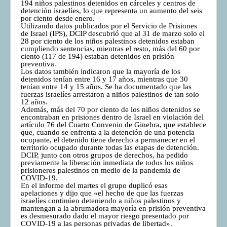
194 niños palestinos detenidos en cárceles y centros de
detención israelíes, lo que representa un aumento del seis
por ciento desde enero.
Utilizando datos publicados por el Servicio de Prisiones
de Israel (IPS), DCIP descubrió que al 31 de marzo solo el
28 por ciento de los niños palestinos detenidos estaban
cumpliendo sentencias, mientras el resto, más del 60 por
ciento (117 de 194) estaban detenidos en prisión
preventiva.
Los datos también indicaron que la mayoría de los
detenidos tenían entre 16 y 17 años, mientras que 30
tenían entre 14 y 15 años. Se ha documentado que las
fuerzas israelíes arrestaron a niños palestinos de tan solo
12 años.
Además, más del 70 por ciento de los niños detenidos se
encontraban en prisiones dentro de Israel en violación del
artículo 76 del Cuarto Convenio de Ginebra, que establece
que, cuando se enfrenta a la detención de una potencia
ocupante, el detenido tiene derecho a permanecer en el
territorio ocupado durante todas las etapas de detención.
DCIP, junto con otros grupos de derechos, ha pedido
previamente la liberación inmediata de todos los niños
prisioneros palestinos en medio de la pandemia de
COVID-19.
En el informe del martes el grupo duplicó esas
apelaciones y dijo que «el hecho de que las fuerzas
israelíes continúen deteniendo a niños palestinos y
mantengan a la abrumadora mayoría en prisión preventiva
es desmesurado dado el mayor riesgo presentado por
COVID-19 a las personas privadas de libertad».