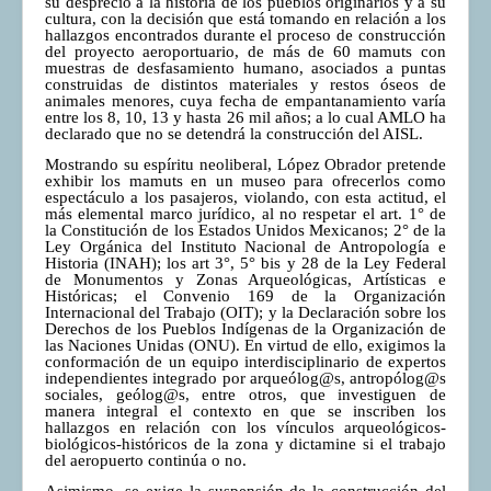
su desprecio a la historia de los pueblos originarios y a su
cultura, con la decisión que está tomando en relación a los
hallazgos encontrados durante el proceso de construcción
del proyecto aeroportuario, de más de 60 mamuts con
muestras de desfasamiento humano, asociados a puntas
construidas de distintos materiales y restos óseos de
animales menores, cuya fecha de empantanamiento varía
entre los 8, 10, 13 y hasta 26 mil años; a lo cual AMLO ha
declarado que no se detendrá la construcción del AISL.
Mostrando su espíritu neoliberal, López Obrador pretende
exhibir los mamuts en un museo para ofrecerlos como
espectáculo a los pasajeros, violando, con esta actitud, el
más elemental marco jurídico, al no respetar el art. 1° de
la Constitución de los Estados Unidos Mexicanos; 2° de la
Ley Orgánica del Instituto Nacional de Antropología e
Historia (INAH); los art 3°, 5° bis y 28 de la Ley Federal
de Monumentos y Zonas Arqueológicas, Artísticas e
Históricas; el Convenio 169 de la Organización
Internacional del Trabajo (OIT); y la Declaración sobre los
Derechos de los Pueblos Indígenas de la Organización de
las Naciones Unidas (ONU). En virtud de ello, exigimos la
conformación de un equipo interdisciplinario de expertos
independientes integrado por arqueólog@s, antropólog@s
sociales, geólog@s, entre otros, que investiguen de
manera integral el contexto en que se inscriben los
hallazgos en relación con los vínculos arqueológicos-
biológicos-históricos de la zona y dictamine si el trabajo
del aeropuerto continúa o no.