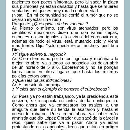
pacientes con pocos síntomas, pero al sacar la placa
sus pulmones ya están dañados y hasta que se mueren
sentados, así que es muy rara la enfermedad.
(Nota: ¡En mi comunidad se corrió el rumor que no se
dejaran inyectar un virus!)
Pregunté: ¿
Qué opinas de las vacunas?
Ar: Pienso lo mismo, son virus atenuados, pero los
científicos mexicanos dicen que son varias cepas;
entonces no son iguales a los virus del coronavirus y,
además de todo el virus, está mutando solo y viene
más fuerte. Dijo: “solo queda rezar mucho y pedirle a
Dios”.
¿Y sigue abierto tu negocio?
Ar: Cierro temprano por la contingencia y mañana a lo
mejor no abro, ya a todos los negocios los dejan abrir
de un horario de 5 a 6. Esperemos y no se pongan
locos como en otros lugares que hasta los mismos
policías extorsionan.
¿Quién les da las indicaciones?
Ar: El presidente municipal.
¿ Y ellos dan el ejemplo de ponerse el cubrebocas?
Ar: Pues ya no están trabajando, ya la presidencia está
desierta, se incapacitaron antes de la contingencia.
Como ahora que ya empezaron los asaltos, a una
amiguita que tiene su tienda la asaltaron y hasta el
queso le robaron. Pues como ahora va haber más
amnistía que dio López Obrador que sacó de la cárcel a
reos, quién sabe qué va a pasar. Ahora ya están
protestando en los penales dicen que están en peligro