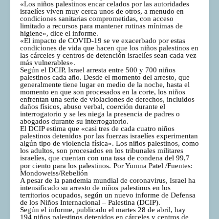
«Los niños palestinos encar celados por las autoridades
israelíes viven muy cerca unos de otros, a menudo en
condiciones sanitarias comprometidas, con acceso
limitado a recursos para mantener rutinas mínimas de
higiene», dice el informe.
«El impacto de COVID-19 se ve exacerbado por estas
condiciones de vida que hacen que los niños palestinos en
las cárceles y centros de detención israelíes sean cada vez
más vulnerables».
Según el DCIP, Israel arresta entre 500 y 700 niños
palestinos cada año. Desde el momento del arresto, que
generalmente tiene lugar en medio de la noche, hasta el
momento en que son procesados en la corte, los niños
enfrentan una serie de violaciones de derechos, incluidos
daños físicos, abuso verbal, coerción durante el
interrogatorio y se les niega la presencia de padres o
abogados durante su interrogatorio.
El DCIP estima que «casi tres de cada cuatro niños
palestinos detenidos por las fuerzas israelíes experimentan
algún tipo de violencia física». Los niños palestinos, como
los adultos, son procesados en los tribunales militares
israelíes, que cuentan con una tasa de condena del 99,7
por ciento para los palestinos.
Por Yumna Patel /Fuentes:
Mondoweiss/Rebelión
A pesar de la pandemia mundial de coronavirus, Israel ha
intensificado su arresto de niños palestinos en los
territorios ocupados, según un nuevo informe de Defensa
de los Niños Internacional – Palestina (DCIP).
Según el informe, publicado el martes 28 de abril, hay
194 niños palestinos detenidos en cárceles y centros de