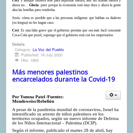
Ceci
: y aunque hubiera bote para depositar basura, aun así tiraban basura y
ahora no…
Gloria
: pues porque la economía está muy dura y ahora la gente
alza las botellas para venderlas.
Jesús: cómo es posible que a las personas indígenas que hablan su dialecto
(su lengua) no les hagan caso.
Ceci
: Es una falta grave que el gobierno permita que sea más facil consumir
Coca-Cola que pozol, supongo que el gobierno está con los empresarios.
Details
Category:
La Voz del Pueblo
Published: 18 July 2020
Hits: 1893
Más menores palestinos
encarcelados durante la Covid-19
Por Yumna Patel /Fuentes:
Mondoweiss/Rebelión
A pesar de la pandemia mundial de coronavirus, Israel ha
intensificado su arresto de niños palestinos en los
territorios ocupados, según un nuevo informe de Defensa
de los Niños Internacional – Palestina (DCIP).
Según el informe, publicado el martes 28 de abril, hay