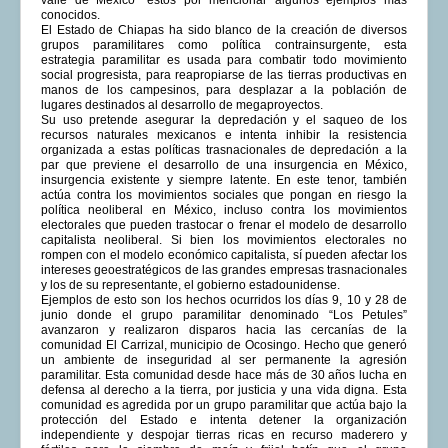
conocidos.
El Estado de Chiapas ha sido blanco de la creación de diversos
grupos paramilitares como política contrainsurgente, esta
estrategia paramilitar es usada para combatir todo movimiento
social progresista, para reapropiarse de las tierras productivas en
manos de los campesinos, para desplazar a la población de
lugares destinados al desarrollo de megaproyectos.
Su uso pretende asegurar la depredación y el saqueo de los
recursos naturales mexicanos e intenta inhibir la resistencia
organizada a estas políticas trasnacionales de depredación a la
par que previene el desarrollo de una insurgencia en México,
insurgencia existente y siempre latente. En este tenor, también
actúa contra los movimientos sociales que pongan en riesgo la
política neoliberal en México, incluso contra los movimientos
electorales que pueden trastocar o frenar el modelo de desarrollo
capitalista neoliberal. Si bien los movimientos electorales no
rompen con el modelo económico capitalista, sí pueden afectar los
intereses geoestratégicos de las grandes empresas trasnacionales
y los de su representante, el gobierno estadounidense.
Ejemplos de esto son los hechos ocurridos los días 9, 10 y 28 de
junio donde el grupo paramilitar denominado “Los Petules”
avanzaron y realizaron disparos hacia las cercanías de la
comunidad El Carrizal, municipio de Ocosingo. Hecho que generó
un ambiente de inseguridad al ser permanente la agresión
paramilitar. Esta comunidad desde hace más de 30 años lucha en
defensa al derecho a la tierra, por justicia y una vida digna. Esta
comunidad es agredida por un grupo paramilitar que actúa bajo la
protección del Estado e intenta detener la organización
independiente y despojar tierras ricas en recurso maderero y