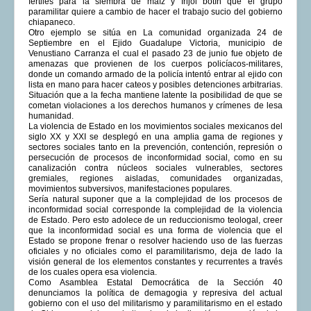
fértiles para la siembra de maíz y frijol botín que el grupo
paramilitar quiere a cambio de hacer el trabajo sucio del gobierno
chiapaneco.
Otro ejemplo se sitúa en La comunidad organizada 24 de
Septiembre en el Ejido Guadalupe Victoria, municipio de
Venustiano Carranza el cual el pasado 23 de junio fue objeto de
amenazas que provienen de los cuerpos policíacos-militares,
donde un comando armado de la policía intentó entrar al ejido con
lista en mano para hacer cateos y posibles detenciones arbitrarias.
Situación que a la fecha mantiene latente la posibilidad de que se
cometan violaciones a los derechos humanos y crímenes de lesa
humanidad.
La violencia de Estado en los movimientos sociales mexicanos del
siglo XX y XXI se desplegó en una amplia gama de regiones y
sectores sociales tanto en la prevención, contención, represión o
persecución de procesos de inconformidad social, como en su
canalización contra núcleos sociales vulnerables, sectores
gremiales, regiones aisladas, comunidades organizadas,
movimientos subversivos, manifestaciones populares.
Sería natural suponer que a la complejidad de los procesos de
inconformidad social corresponde la complejidad de la violencia
de Estado. Pero esto adolece de un reduccionismo teologal, creer
que la inconformidad social es una forma de violencia que el
Estado se propone frenar o resolver haciendo uso de las fuerzas
oficiales y no oficiales como el paramilitarismo, deja de lado la
visión general de los elementos constantes y recurrentes a través
de los cuales opera esa violencia.
Como Asamblea Estatal Democrática de la Sección 40
denunciamos la política de demagogia y represiva del actual
gobierno con el uso del militarismo y paramilitarismo en el estado