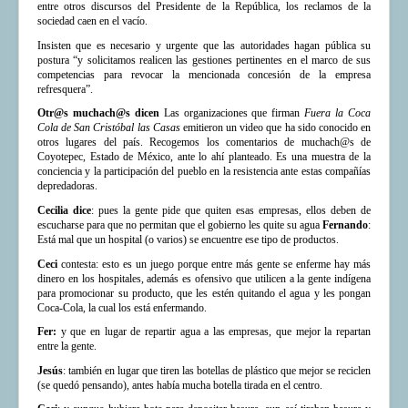
entre otros discursos del Presidente de la República, los reclamos de la
sociedad caen en el vacío.
Insisten que es necesario y urgente que las autoridades hagan pública su
postura “y solicitamos realicen las gestiones pertinentes en el marco de sus
competencias para revocar la mencionada concesión de la empresa
refresquera”.
Otr@s muchach@s dicen
Las organizaciones que firman
Fuera la Coca
Cola de San Cristóbal las Casas
emitieron un video que ha sido conocido en
otros lugares del país. Recogemos los comentarios de muchach@s de
Coyotepec, Estado de México, ante lo ahí planteado. Es una muestra de la
conciencia y la participación del pueblo en la resistencia ante estas compañías
depredadoras.
Cecilia dice
: pues la gente pide que quiten esas empresas, ellos deben de
escucharse para que no permitan que el gobierno les quite su agua
Fernando
:
Está mal que un hospital (o varios) se encuentre ese tipo de productos.
Ceci
contesta: esto es un juego porque entre más gente se enferme hay más
dinero en los hospitales, además es ofensivo que utilicen a la gente indígena
para promocionar su producto, que les estén quitando el agua y les pongan
Coca-Cola, la cual los está enfermando.
Fer:
y que en lugar de repartir agua a las empresas, que mejor la repartan
entre la gente.
Jesús
: también en lugar que tiren las botellas de plástico que mejor se reciclen
(se quedó pensando), antes había mucha botella tirada en el centro.