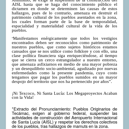
Asimismo, se exige la suspensión de la construcción del
AISL hasta que se haga del conocimiento público el
dictamen en donde se determinen las causas de estos
hallazgos, pues de lo contrario, amenaza en destruir el
patrimonio cultural de los pueblos asentados en la zona,
los cuales forman parte de la base de temporalidad,
espacialidad y materialidad cultural de la vida de los
pueblos.
“
Manifestamos enérgicamente que todos los vestigios
encontrados deben ser reconocidos como patrimonio de
nuestros pueblos, que como sujetos históricos estamos
cansados que se nos utilice como folklore y con ello, una
clase política financiera siga enriqueciéndose, al tiempo
que se cierra un cerco estrangulador a nuestro entorno,
que amenaza asfixiarnos en medio de una mayor pobreza
y un desequilibrio socio-ambiental, agudizado por nuevas
enfermedades como la presente pandemia, cuyo costo
tengamos que pagar los pueblos sumidos en un mayor
despojo del territorio que nos ha pertenecido por años”.
¡Ni Texcoco, Ni Santa Lucía: Los Megaproyectos Acaban
con la Vida!
*Extracto del Pronunciamiento: Pueblos Originarios de
Tecámac, exigen al gobierno federal, suspender las
actividades de construcción del Aeropuerto Internacional
de Santa Lucía (AISL) y respetar los derechos colectivos
de los pueblos, tras hallazgos de mamuts en la zona.