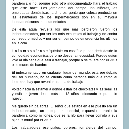
pandemia o no, porque solo otro indocumentado hará el trabajo
que este hace. Los jornaleros del campo, las niñeras, las
empleadas domésticas, jardineros, gente que coloca producto en
las estanterías de los supermercados son en su mayoría
latinoamericanos indocumentados.
De esta agua revuelta los que más perdieron fueron los
indocumentados, por ser los más expuestos al trabajo y no contar
con seguro médico y por ser en tiempo de emergencia los últimos
en la cola.
L a f a m o s a f r a s e “quédate en casa” se puede decir desde la
comodidad económica, pero no desde la necesidad. Porque quien
vive al día tiene que salir a trabajar, porque o se muere por el virus
o se muere de hambre.
El indocumentado en cualquier lugar del mundo, está por debajo
del ser humano, no se cuenta como persona más que como el
lomo que hay que reventar a punta de trabajo.
Volteo hacia la estantería donde están los chocolates y las semillas
y está un joven de no más de 18 años colocando el producto
nuevo.
Me quedo sin palabras. El señor que estaba en ese puesto era un
indocumentado, un trabajador esencial, expuesto durante la
pandemia como millones, que se la rifó para llevar comida a sus
hijos. Y murió por el virus.
Los trabajadores esenciales, obreros, jornaleros del campo,