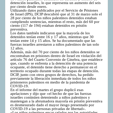
detención israelíes, lo que representa un aumento del seis
por ciento desde enero.
Utilizando datos publicados por el Servicio de Prisiones
de Israel (IPS), DCIP descubrió que al 31 de marzo solo el
28 por ciento de los niños palestinos detenidos estaban
cumpliendo sentencias, mientras el resto, más del 60 por
ciento (117 de 194) estaban detenidos en prisión
preventiva.
Los datos también indicaron que la mayoría de los
detenidos tenían entre 16 y 17 años, mientras que 30
tenían entre 14 y 15 años. Se ha documentado que las
fuerzas israelíes arrestaron a niños palestinos de tan solo
12 años.
Además, más del 70 por ciento de los niños detenidos se
encontraban en prisiones dentro de Israel en violación del
artículo 76 del Cuarto Convenio de Ginebra, que establece
que, cuando se enfrenta a la detención de una potencia
ocupante, el detenido tiene derecho a permanecer en el
territorio ocupado durante todas las etapas de detención.
DCIP, junto con otros grupos de derechos, ha pedido
previamente la liberación inmediata de todos los niños
prisioneros palestinos en medio de la pandemia de
COVID-19.
En el informe del martes el grupo duplicó esas
apelaciones y dijo que «el hecho de que las fuerzas
israelíes continúen deteniendo a niños palestinos y
mantengan a la abrumadora mayoría en prisión preventiva
es desmesurado dado el mayor riesgo presentado por
COVID-19 a las personas privadas de libertad».
«Los niños palestinos encar celados por las autoridades