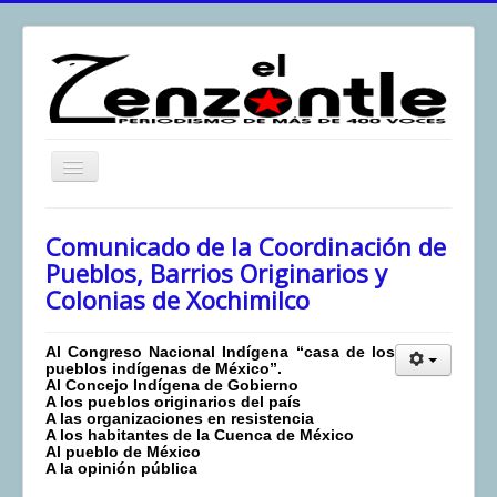
Toggle
Navigation
inicio
Comunicado de la Coordinación de
El Zenzontle
Pueblos, Barrios Originarios y
Colonias de Xochimilco
Resistencia
Análisis
Al Congreso Nacional Indígena “casa de los
pueblos indígenas de México”.
Multimedia
Al Concejo Indígena de Gobierno
A los pueblos originarios del país
Archivos
A las organizaciones en resistencia
A los habitantes de la Cuenca de México
Contacto
Al pueblo de México
A la opinión pública
Afirmación