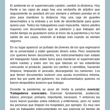
El ambiente en el supermercado cambió, cambió la dinámica. Hoy
frente a las cajas de pago hay una ventanilla de plástico que
seguramente se quedará ahí por siempre y señales puestas en el
piso para mantener la distancia. Hay una caja de guantes
desechables a la entrada y un bote de desinfectante para quien
quiera usar. Todos los trabajadores usan mascarilla. Varios adultos
mayores con documentos que se jubilaron y que trabajan ahí
medio tiempo se guardaron solos al inicio de la pandemia y no han
salido de sus casas, volverán al trabajo solo cuando se sientan
seguros.
En su lugar apareció un puñado de jóvenes de los que regresaron
de la universidad y están ganando dinero extra. Pero solamente
con quienes tienen documentos, los indocumentados han estado
ahí trabajando hasta doble turno para mantener el supermercado
sobre ruedas y estos son los que laboran en las estanterías
colocando el producto, jalando los carritos o carretillas, haciendo
limpieza, limpiando el pescado, descargando los camiones. Los
que tienen documentos tuvieron una ayuda económica mínima,
pero fue por parte del gobierno, los indocumentados quienes no
fueron despedidos tuvieron que trabajar.
Durante la pandemia se puso de moda la palabra
esencial.
Trabajadores esenciales.
Esencial: fundamental, sustancial,
básico, principal, primario, importante, necesario. Y entonces las
luces fueron puestas sobre médicos y enfermeras, pero no sobre
las personas que limpian los hospitales, por ejemplo. Es muy raro
que un trabajador indocumentado no sea esencial en tiempo de