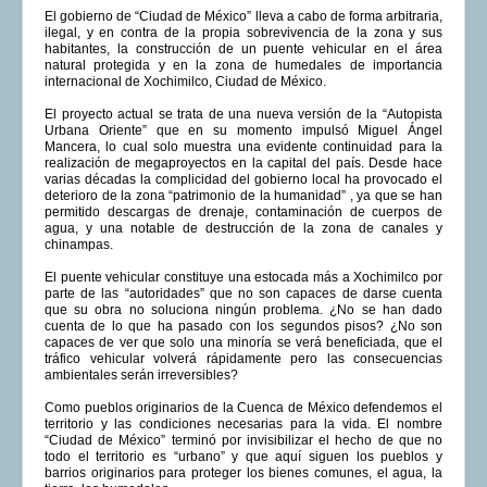
El gobierno de “Ciudad de México” lleva a cabo de forma arbitraria,
COMUNERA 67 EN PDF numero de presentación de la
ilegal, y en contra de la propia sobrevivencia de la zona y sus
voz de la Casa de los pueblos
habitantes, la construcción de un puente vehicular en el área
natural protegida y en la zona de humedales de importancia
internacional de Xochimilco, Ciudad de México.
El proyecto actual se trata de una nueva versión de la “Autopista
Urbana Oriente” que en su momento impulsó Miguel Ángel
Mancera, lo cual solo muestra una evidente continuidad para la
realización de megaproyectos en la capital del país. Desde hace
varias décadas la complicidad del gobierno local ha provocado el
deterioro de la zona “patrimonio de la humanidad” , ya que se han
permitido descargas de drenaje, contaminación de cuerpos de
agua, y una notable de destrucción de la zona de canales y
chinampas.
El puente vehicular constituye una estocada más a Xochimilco por
parte de las “autoridades” que no son capaces de darse cuenta
que su obra no soluciona ningún problema. ¿No se han dado
cuenta de lo que ha pasado con los segundos pisos? ¿No son
capaces de ver que solo una minoría se verá beneficiada, que el
tráfico vehicular volverá rápidamente pero las consecuencias
ambientales serán irreversibles?
Como pueblos originarios de la Cuenca de México defendemos el
territorio y las condiciones necesarias para la vida. El nombre
“Ciudad de México” terminó por invisibilizar el hecho de que no
todo el territorio es “urbano” y que aquí siguen los pueblos y
barrios originarios para proteger los bienes comunes, el agua, la