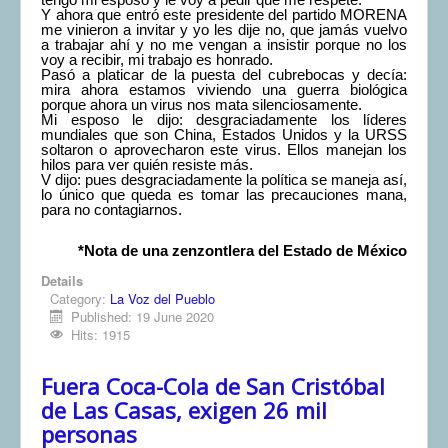
Y ahora que entró este presidente del partido MORENA
me vinieron a invitar y yo les dije no, que jamás vuelvo
a trabajar ahí y no me vengan a insistir porque no los
voy a recibir, mi trabajo es honrado.
Pasó a platicar de la puesta del cubrebocas y decía:
mira ahora estamos viviendo una guerra biológica
porque ahora un virus nos mata silenciosamente.
Mi esposo le dijo: desgraciadamente los líderes
mundiales que son China, Estados Unidos y la URSS
soltaron o aprovecharon este virus. Ellos manejan los
hilos para ver quién resiste más.
V dijo: pues desgraciadamente la política se maneja así,
lo único que queda es tomar las precauciones mana,
para no contagiarnos.
*Nota de una zenzontlera del Estado de México
Details
Category:
La Voz del Pueblo
Published: 19 June 2020
Hits: 1915
Fuera Coca-Cola de San Cristóbal
de Las Casas, exigen 26 mil
personas