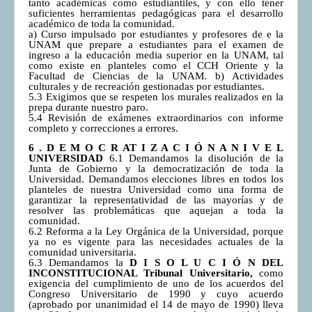
tanto académicas como estudiantiles, y con ello tener
suficientes herramientas pedagógicas para el desarrollo
académico de toda la comunidad.
a) Curso impulsado por estudiantes y profesores de e la
UNAM que prepare a estudiantes para el examen de
ingreso a la educación media superior en la UNAM, tal
como existe en planteles como el CCH Oriente y la
Facultad de Ciencias de la UNAM. b) Actividades
culturales y de recreación gestionadas por estudiantes.
5.3 Exigimos que se respeten los murales realizados en la
prepa durante nuestro paro.
5.4 Revisión de exámenes extraordinarios con informe
completo y correcciones a errores.
6 . D E M O C R AT I Z A C I Ó N A N I V E L
UNIVERSIDAD
6.1 Demandamos la disolución de la
Junta de Gobierno y la democratización de toda la
Universidad. Demandamos elecciones libres en todos los
planteles de nuestra Universidad como una forma de
garantizar la representatividad de las mayorías y de
resolver las problemáticas que aquejan a toda la
comunidad.
6.2 Reforma a la Ley Orgánica de la Universidad, porque
ya no es vigente para las necesidades actuales de la
comunidad universitaria.
6.3 Demandamos la
D I S O L U C I Ó N DEL
INCONSTITUCIONAL Tribunal Universitario,
como
exigencia del cumplimiento de uno de los acuerdos del
Congreso Universitario de 1990 y cuyo acuerdo
(aprobado por unanimidad el 14 de mayo de 1990) lleva