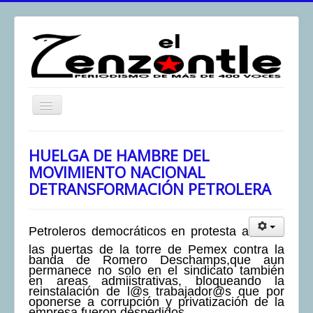
Toggle
Navigation
inicio
HUELGA DE HAMBRE DEL
El Zenzontle
MOVIMIENTO NACIONAL
DETRANSFORMACIÓN PETROLERA
Resistencia
Análisis
Petroleros democráticos en protesta a
Multimedia
las puertas de la torre de Pemex contra la
Archivos
banda de Romero Deschamps,que aun
permanece no solo en el sindicato también
en areas admiistrativas, bloqueando la
Contacto
reinstalación de l@s trabajador@s que por
oponerse a corrupción y privatización de la
Afirmación
empresa fueron despedidos,