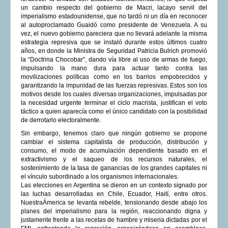
un cambio respecto del gobierno de Macri, lacayo servil del
imperialismo estadounidense, que no tardó ni un día en reconocer
al autoproclamado Guaidó como presidente de Venezuela. A su
vez, el nuevo gobierno pareciera que no llevará adelante la misma
estrategia represiva que se instaló durante estos últimos cuatro
años, en donde la Ministra de Seguridad Patricia Bulrich promovió
la “Doctrina Chocobar”, dando vía libre al uso de armas de fuego,
impulsando la mano dura para actuar tanto contra las
movilizaciones políticas como en los barrios empobrecidos y
garantizando la impunidad de las fuerzas represivas. Estos son los
motivos desde los cuales diversas organizaciones, impulsadas por
la necesidad urgente terminar el ciclo macrista, justifican el voto
táctico a quien aparecía como el único candidato con la posibilidad
de derrotarlo electoralmente.
Sin embargo, tenemos claro que ningún gobierno se propone
cambiar el sistema capitalista de producción, distribución y
consumo, el modo de acumulación dependiente basado en el
extractivismo y el saqueo de los recursos naturales, el
sostenimiento de la tasa de ganancias de los grandes capitales ni
el vínculo subordinado a los organismos internacionales.
Las elecciones en Argentina se dieron en un contexto signado por
las luchas desarrolladas en Chile, Ecuador, Haití, entre otros.
NuestraÁmerica se levanta rebelde, tensionando desde abajo los
planes del imperialismo para la región, reaccionando digna y
justamente frente a las recetas de hambre y miseria dictadas por el