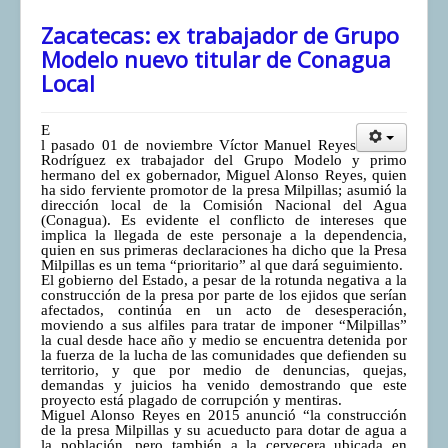
Zacatecas: ex trabajador de Grupo
Modelo nuevo titular de Conagua
Local
E
l pasado 01 de noviembre Víctor Manuel Reyes
Rodríguez ex trabajador del Grupo Modelo y primo
hermano del ex gobernador, Miguel Alonso Reyes, quien
ha sido ferviente promotor de la presa Milpillas; asumió la
dirección local de la Comisión Nacional del Agua
(Conagua). Es evidente el conflicto de intereses que
implica la llegada de este personaje a la dependencia,
quien en sus primeras declaraciones ha dicho que la Presa
Milpillas es un tema “prioritario” al que dará seguimiento.
El gobierno del Estado, a pesar de la rotunda negativa a la
construcción de la presa por parte de los ejidos que serían
afectados, continúa en un acto de desesperación,
moviendo a sus alfiles para tratar de imponer “Milpillas”
la cual desde hace año y medio se encuentra detenida por
la fuerza de la lucha de las comunidades que defienden su
territorio, y que por medio de denuncias, quejas,
demandas y juicios ha venido demostrando que este
proyecto está plagado de corrupción y mentiras.
Miguel Alonso Reyes en 2015 anunció “la construcción
de la presa Milpillas y su acueducto para dotar de agua a
la población, pero también a la cervecera ubicada en