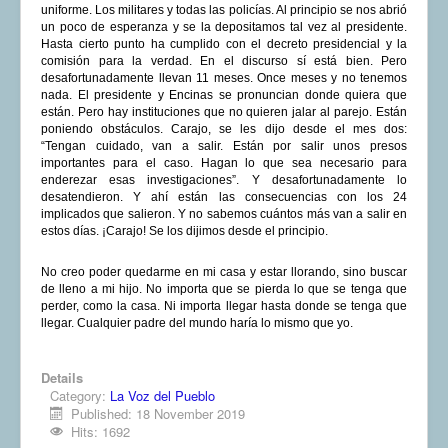
uniforme. Los militares y todas las policías. Al principio se nos abrió
un poco de esperanza y se la depositamos tal vez al presidente.
Hasta cierto punto ha cumplido con el decreto presidencial y la
comisión para la verdad. En el discurso sí está bien. Pero
desafortunadamente llevan 11 meses. Once meses y no tenemos
nada. El presidente y Encinas se pronuncian donde quiera que
están. Pero hay instituciones que no quieren jalar al parejo. Están
poniendo obstáculos. Carajo, se les dijo desde el mes dos:
“Tengan cuidado, van a salir. Están por salir unos presos
importantes para el caso. Hagan lo que sea necesario para
enderezar esas investigaciones”. Y desafortunadamente lo
desatendieron. Y ahí están las consecuencias con los 24
implicados que salieron. Y no sabemos cuántos más van a salir en
estos días. ¡Carajo! Se los dijimos desde el principio.
No creo poder quedarme en mi casa y estar llorando, sino buscar
de lleno a mi hijo. No importa que se pierda lo que se tenga que
perder, como la casa. Ni importa llegar hasta donde se tenga que
llegar. Cualquier padre del mundo haría lo mismo que yo.
Details
Category:
La Voz del Pueblo
Published: 18 November 2019
Hits: 1692