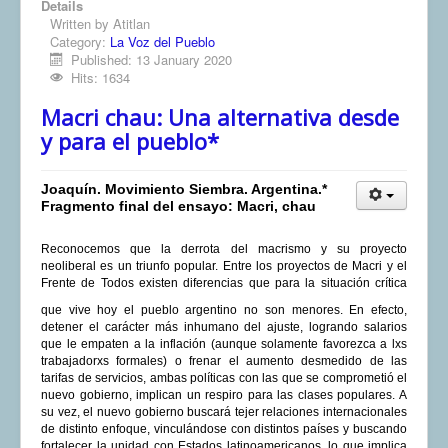
Details
Written by
Atitlan
Category:
La Voz del Pueblo
Published: 13 January 2020
Hits: 1634
Macri chau: Una alternativa desde
y para el pueblo*
Joaquín. Movimiento Siembra. Argentina.*
Fragmento final del ensayo: Macri, chau
Reconocemos que la derrota del macrismo y su proyecto
neoliberal es un triunfo popular. Entre los proyectos de Macri y el
Frente de Todos existen diferencias que para la
situación crítica
que vive hoy el pueblo argentino no son menores. En efecto,
detener el carácter más inhumano del ajuste, logrando salarios
que le empaten a la inflación (aunque solamente favorezca a lxs
trabajadorxs formales) o frenar el aumento desmedido de las
tarifas de servicios, ambas políticas con las que se comprometió el
nuevo gobierno, implican un respiro para las clases populares. A
su vez, el nuevo gobierno buscará tejer relaciones internacionales
de distinto enfoque, vinculándose con distintos países y buscando
fortalecer la unidad con Estados latinoamericanos, lo que implica