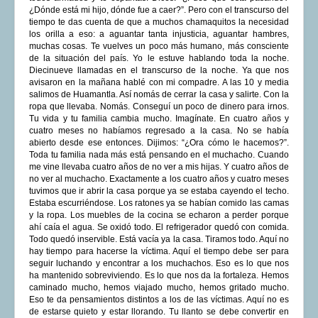
¿Dónde está mi hijo, dónde fue a caer?”. Pero con el transcurso del
tiempo te das cuenta de que a muchos chamaquitos la necesidad
los orilla a eso: a aguantar tanta injusticia, aguantar hambres,
muchas cosas. Te vuelves un poco más humano, más consciente
de la situación del país. Yo le estuve hablando toda la noche.
Diecinueve llamadas en el transcurso de la noche. Ya que nos
avisaron en la mañana hablé con mi compadre. A las 10 y media
salimos de Huamantla. Así nomás de cerrar la casa y salirte. Con la
ropa que llevaba. Nomás. Conseguí un poco de dinero para irnos.
Tu vida y tu familia cambia mucho. Imagínate. En cuatro años y
cuatro meses no habíamos regresado a la casa. No se había
abierto desde ese entonces. Dijimos: “¿Ora cómo le hacemos?”.
Toda tu familia nada más está pensando en el muchacho. Cuando
me vine llevaba cuatro años de no ver a mis hijas. Y cuatro años de
no ver al muchacho. Exactamente a los cuatro años y cuatro meses
tuvimos que ir abrir la casa porque ya se estaba cayendo el techo.
Estaba escurriéndose. Los ratones ya se habían comido las camas
y la ropa. Los muebles de la cocina se echaron a perder porque
ahí caía el agua. Se oxidó todo. El refrigerador quedó con comida.
Todo quedó inservible. Está vacía ya la casa. Tiramos todo. Aquí no
hay tiempo para hacerse la víctima. Aquí el tiempo debe ser para
seguir luchando y encontrar a los muchachos. Eso es lo que nos
ha mantenido sobreviviendo. Es lo que nos da la fortaleza. Hemos
caminado mucho, hemos viajado mucho, hemos gritado mucho.
Eso te da pensamientos distintos a los de las víctimas. Aquí no es
de estarse quieto y estar llorando. Tu llanto se debe convertir en