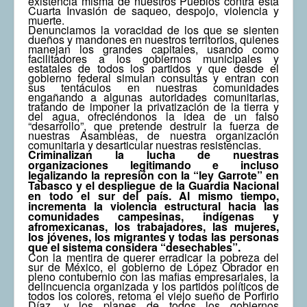
existencia misma de nuestros Pueblos contra esta
Cuarta Invasión de saqueo, despojo, violencia y
muerte.
Denunciamos la voracidad de los que se sienten
dueños y mandones en nuestros territorios, quienes
manejan los grandes capitales, usando como
facilitadores a los gobiernos municipales y
estatales de todos los partidos y que desde el
gobierno federal simulan consultas y entran con
sus tentáculos en nuestras comunidades
engañando a algunas autoridades comunitarias,
tratando de imponer la privatización de la tierra y
del agua, ofreciéndonos la idea de un falso
“desarrollo”, que pretende destruir la fuerza de
nuestras Asambleas, de nuestra organización
comunitaria y desarticular nuestras resistencias.
Criminalizan la lucha de nuestras
organizaciones legitimando e incluso
legalizando la represión con la “ley Garrote” en
Tabasco y el despliegue de la Guardia Nacional
en todo el sur del país. Al mismo tiempo,
incrementa la violencia estructural hacia las
comunidades campesinas, indígenas y
afromexicanas, los trabajadores, las mujeres,
los jóvenes, los migrantes y todas las personas
que el sistema considera “desechables”.
Con la mentira de querer erradicar la pobreza del
sur de México, el gobierno de López Obrador en
pleno contubernio con las mafias empresariales, la
delincuencia organizada y los partidos políticos de
todos los colores, retoma el viejo sueño de Porfirio
Díaz, y los planes de todos los gobiernos