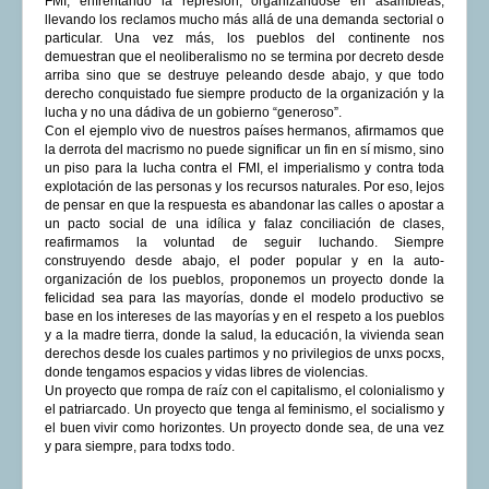
FMI, enfrentando la represión, organizándose en asambleas,
llevando los reclamos mucho más allá de una demanda sectorial o
particular. Una vez más, los pueblos del continente nos
demuestran que el neoliberalismo no se termina por decreto desde
arriba sino que se destruye peleando desde abajo, y que todo
derecho conquistado fue siempre producto de la organización y la
lucha y no una dádiva de un gobierno “generoso”.
Con el ejemplo vivo de nuestros países hermanos, afirmamos que
la derrota del macrismo no puede significar un fin en sí mismo, sino
un piso para la lucha contra el FMI, el imperialismo y contra toda
explotación de las personas y los recursos naturales. Por eso, lejos
de pensar en que la respuesta es abandonar las calles o apostar a
un pacto social de una idílica y falaz conciliación de clases,
reafirmamos la voluntad de seguir luchando. Siempre
construyendo desde abajo, el poder popular y en la auto-
organización de los pueblos, proponemos un proyecto donde la
felicidad sea para las mayorías, donde el modelo productivo se
base en los intereses de las mayorías y en el respeto a los pueblos
y a la madre tierra, donde la salud, la educación, la vivienda sean
derechos desde los cuales partimos y no privilegios de unxs pocxs,
donde tengamos espacios y vidas libres de violencias.
Un proyecto que rompa de raíz con el capitalismo, el colonialismo y
el patriarcado. Un proyecto que tenga al feminismo, el socialismo y
el buen vivir como horizontes. Un proyecto donde sea, de una vez
y para siempre, para todxs todo.