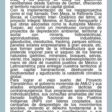
neoliberales desde Salinas de Gortari, ofreciendo
el territorio nacional al capital global.
Con la implementación de los megaproyectos
como el mal llamado Tren Maya, la Refinería Dos
Bocas, el Corredor Inter- Oceánico del Istmo, el
proyecto Integral Morelos, el Nuevo Aeropuerto y
sus obras asociadas como la Autopista México-
Tuxpan, así como un monstruoso conjunto de
proyectos de depredación ambiental, territorial y
social con minería, hidroeléctricas,
agroindustriales, corredores industriales,
gasoductos, oleoductos, fracking, parques eólicos,
paneles solares empresariales a gran escala, etc.
que forman parte de la infraestructura que se
pretende imponer para el saqueo de los bienes
naturales (petróleo, minerales, bosques, selvas,
viento, ríos, lagos y mares) y la sobreexplotación de
mano de obra de nuestros pueblos de México y
Latinoamérica para entregar nuestros territorios al
gran capital transnacional, destruyendo la
biodiversidad y agudizando la catástrofe climática
global.
Para lograr el viejo sueño del Proyecto
Transístmico, el gobierno morenista de AMLO y sus
aliados empresariales utilizan tácticas de
contrainsurgencia: Sus programas asistencialistas
individualizados, sus consultas amañadas del mal
llamado Instituto Nacional de los Pueblos
Indígenas (INPI) con líderes cooptados, sus
campañas de desprestigio de los movimientos
sociales, violando el derecho fundamental a la
libertad de asociación y manifestación y sus