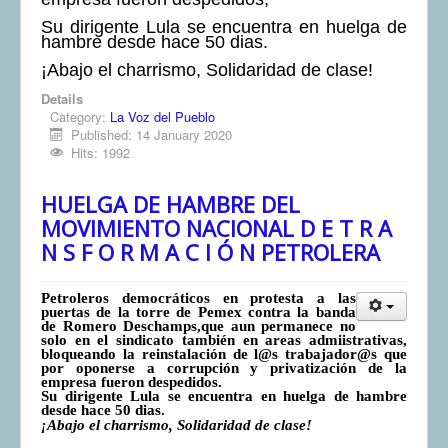
COMUNERA 67 EN PDF numero de presentación de la
Su dirigente Lula se encuentra en huelga de
voz de la Casa de los pueblos
hambre desde hace 50 dias.
¡Abajo el charrismo, Solidaridad de clase!
Details
Category:
La Voz del Pueblo
Published: 14 January 2020
Hits: 1992
HUELGA DE HAMBRE DEL
MOVIMIENTO NACIONAL D E T R A
N S F O R M A C I Ó N PETROLERA
Petroleros democráticos en protesta a las
puertas de la torre de Pemex contra la banda
de Romero Deschamps,que aun permanece no
solo en el sindicato también en areas admiistrativas,
bloqueando la reinstalación de l@s trabajador@s que
por oponerse a corrupción y privatización de la
empresa fueron despedidos.
Su dirigente Lula se encuentra en huelga de hambre
desde hace 50 dias.
¡Abajo el charrismo, Solidaridad de clase!