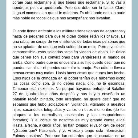
coraje para reclamarle al que tienes que reclamarle. Si lo vas a
apedrear, pues a apedrearlo. Pero ese debe ser tu llanto. Claro,
llega el momento en que sí te quiebras. Es ahí donde entra la parte
más noble de todos los que nos acompañan: nos levantan.
Cuando tienes enfrente a los militares tienes ganas de agarrarlos y
hasta de pegarles para que te digan dónde están los chavos. Es
una rabia, un coraje de ver el silencio de todas esas personas que
no se apiadan de uno que está sufriendo un resto. Pero a veces es
comprensible: esos soldados también vienen de abajo. Lo único
que tienen son sus convicciones para vendérselas al mando de
arriba. Como padre que no encuentra a su hijo puedo decir que no
puedes canalizar ni puedes controlar tu enojo. Ese odio te lleva a
pensar cosas muy malas. Hasta hacer cosas que nunca has hecho.
Esos hijos de la chingada en el poder tenían que habernos dicho
las cosas como son. Si no debes nada, dilo, no te escondas.
Tampoco están exentos. No porque hayamos entrado al Batallón
27 de Iguala cinco años después y nos hayan enseñado un
batallón recién pintado, todo arreglado, no quiere decir que no
sepamos que hubo soldados en vigilancia, vigilando a nuestros
hijos, sacándoles fotografías y varios en otros momentos (de los
ataques a los normalistas, asesinatos y las desapariciones
forzadas). Y el coraje de nosotros es muy grande contra ellos.
Hasta la fecha, a cinco años, no han tomado el valor civil de decir:
“¿Saben qué? Pasó esto, y yo vi esto y tengo esta información.
Fuimos nosotros”. Pero son tan cobardes que se escudan en un