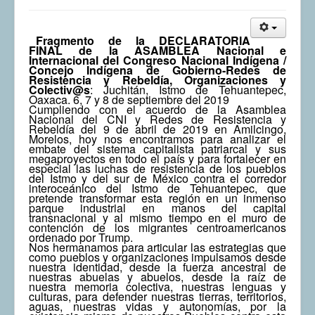
Fragmento de la DECLARATORIA
FINAL de la ASAMBLEA Nacional e
Internacional del Congreso Nacional Indígena /
Concejo Indígena de Gobierno-Redes de
Resistencia y Rebeldía, Organizaciones y
Colectiv@s
:
Juchitán, Istmo de Tehuantepec,
Oaxaca. 6, 7 y 8 de septiembre del 2019
Cumpliendo con el acuerdo de la Asamblea
Nacional del CNI y Redes de Resistencia y
Rebeldía del 9 de abril de 2019 en Amilcingo,
Morelos, hoy nos encontramos para analizar el
embate del sistema capitalista patriarcal y sus
megaproyectos en todo el país y para fortalecer en
especial las luchas de resistencia de los pueblos
del Istmo y del sur de México contra el corredor
interoceánico del Istmo de Tehuantepec, que
pretende transformar esta región en un inmenso
parque industrial en manos del capital
transnacional y al mismo tiempo en el muro de
contención de los migrantes centroamericanos
ordenado por Trump.
Nos hermanamos para articular las estrategias que
como pueblos y organizaciones impulsamos desde
nuestra identidad, desde la fuerza ancestral de
nuestras abuelas y abuelos, desde la raíz de
nuestra memoria colectiva, nuestras lenguas y
culturas, para defender nuestras tierras, territorios,
aguas, nuestras vidas y autonomías, por la