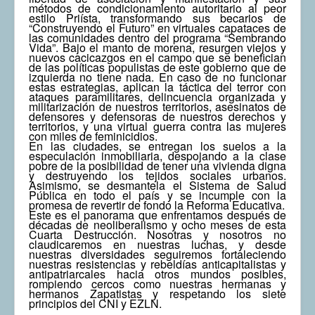
métodos de condicionamiento autoritario al peor
estilo Priísta, transformando sus becarios de
“Construyendo el Futuro” en virtuales capataces de
las comunidades dentro del programa “Sembrando
Vida”. Bajo el manto de morena, resurgen viejos y
nuevos cacicazgos en el campo que se benefician
de las políticas populistas de este gobierno que de
izquierda no tiene nada. En caso de no funcionar
estas estrategias, aplican la táctica del terror con
ataques paramilitares, delincuencia organizada y
militarización de nuestros territorios, asesinatos de
defensores y defensoras de nuestros derechos y
territorios, y una virtual guerra contra las mujeres
con miles de feminicidios.
En las ciudades, se entregan los suelos a la
especulación inmobiliaria, despojando a la clase
pobre de la posibilidad de tener una vivienda digna
y destruyendo los tejidos sociales urbanos.
Asimismo, se desmantela el Sistema de Salud
Pública en todo el país y se incumple con la
promesa de revertir de fondo la Reforma Educativa.
Este es el panorama que enfrentamos después de
décadas de neoliberalismo y ocho meses de esta
Cuarta Destrucción. Nosotras y nosotros no
claudicaremos en nuestras luchas, y desde
nuestras diversidades seguiremos fortaleciendo
nuestras resistencias y rebeldías anticapitalistas y
antipatriarcales hacia otros mundos posibles,
rompiendo cercos como nuestras hermanas y
hermanos Zapatistas y respetando los siete
principios del CNI y EZLN.