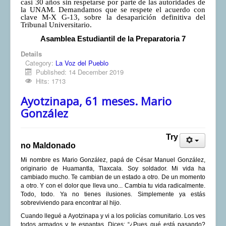
casi 30 años sin respetarse por parte de las autoridades de
la UNAM. Demandamos que se respete el acuerdo con
clave M-X G-13, sobre la desaparición definitiva del
Tribunal Universitario.
Asamblea Estudiantil de la Preparatoria 7
Details
Category:
La Voz del Pueblo
Published: 14 December 2019
Hits: 1713
Ayotzinapa, 61 meses. Mario
González
Try
no Maldonado
Mi nombre es Mario González, papá de César Manuel González,
originario de Huamantla, Tlaxcala. Soy soldador. Mi vida ha
cambiado mucho. Te cambian de un estado a otro. De un momento
a otro. Y con el dolor que lleva uno... Cambia tu vida radicalmente.
Todo, todo. Ya no tienes ilusiones. Simplemente ya estás
sobreviviendo para encontrar al hijo.
Cuando llegué a Ayotzinapa y vi a los policías comunitario. Los ves
todos armados y te espantas. Dices: “¿Pues qué está pasando?