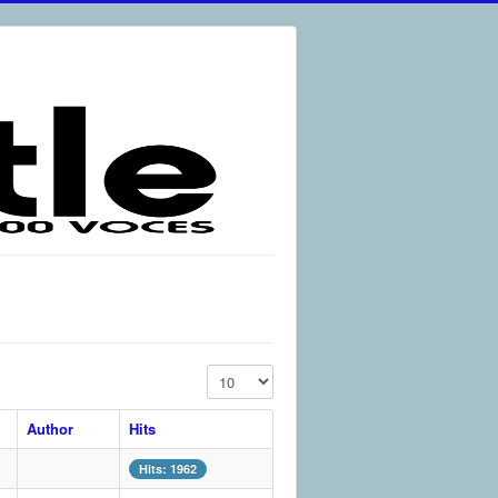
Display #
Author
Hits
Hits: 1962