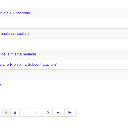
n día sin nosotras
ormaciones sociales
as de la misma moneda
ular o Prohibir la Subcontratación?
s”
8
9
...
11
12