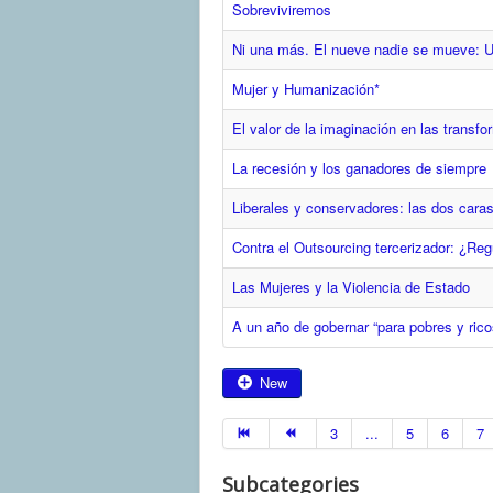
Sobreviviremos
Ni una más. El nueve nadie se mueve: U
Mujer y Humanización*
El valor de la imaginación en las transf
La recesión y los ganadores de siempre
Liberales y conservadores: las dos car
Contra el Outsourcing tercerizador: ¿Reg
Las Mujeres y la Violencia de Estado
A un año de gobernar “para pobres y rico
New
3
...
5
6
7
Subcategories