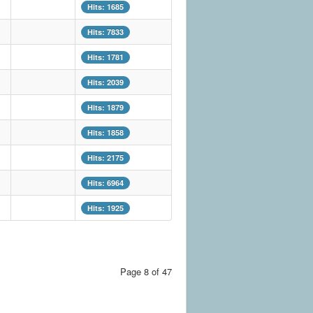
Hits: 1685
Hits: 7833
Hits: 1781
Hits: 2039
Hits: 1879
Hits: 1858
Hits: 2175
Hits: 6964
Hits: 1925
Page 8 of 47