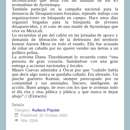
incondicional que tenía con las familias de los 43
normalistas de Ayotzinapa.
También participó en la campaña nacional para la
denuncia de Desapariciones forzadas, tejiendo trabajo con
organizaciones en búsqueda en campo. Hace unos días
organizó brigadas para la búsqueda de jóvenes
desaparecidos, y el caso de una madre de Ayotzinapa que
vive en Mexicali.
Lo recuerdan al pie del cañón en las jornadas de apoyo y
demanda de liberación de la defensora del territorio
kumiai Aurora Meza en todo el estado. Ella fue acusada
de robar un caballo por no querer vender sus tierras a un
político priísta.
La activista Diana Tlazohkamati lo recuerda como “una
persona de gran corazón. Sumándose con una gran
entrega a acciones nacionales y locales.
Mauro Cuevas admiraba a Óscar por que “cuándo había
que decir algo nunca se quedaba callado. Era aferrado. Un
pinche guerrero Kumiai, siempre preocupado por su
comunidad y sus amistades. Sincero, inteligente, de
acción. Buen amigo, de esos con los que te avientas todo
el día risa y risa; plática y plática; y que nunca te dejan
abajo”.// (Extracto)
Details
Category:
Audacia Popular
Published: 20 October 2020
Hits: 2249