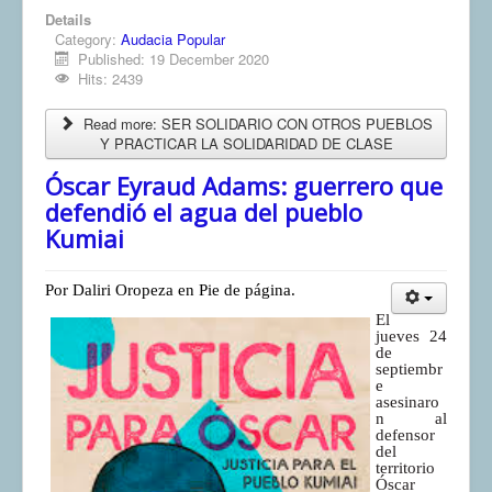
Details
Category:
Audacia Popular
Published: 19 December 2020
Hits: 2439
Read more: SER SOLIDARIO CON OTROS PUEBLOS
Y PRACTICAR LA SOLIDARIDAD DE CLASE
Óscar Eyraud Adams: guerrero que
defendió el agua del pueblo
Kumiai
Por Daliri Oropeza en Pie de página.
El
jueves 24
de
septiembr
e
asesinaro
n al
defensor
del
territorio
Óscar