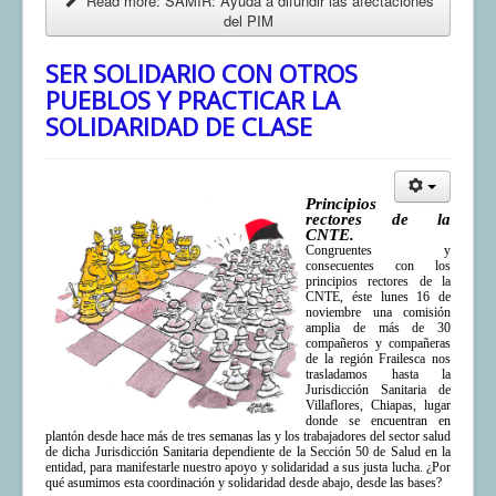
Read more: SAMIR: Ayuda a difundir las afectaciones
del PIM
SER SOLIDARIO CON OTROS
PUEBLOS Y PRACTICAR LA
SOLIDARIDAD DE CLASE
Principios
rectores de la
CNTE.
Congruentes y
consecuentes con los
principios rectores de la
CNTE, éste lunes 16 de
noviembre una comisión
amplia de más de 30
compañeros y compañeras
de la región Frailesca nos
trasladamos hasta la
Jurisdicción Sanitaria de
Villaflores, Chiapas, lugar
donde se encuentran en
plantón desde hace más de tres semanas las y los trabajadores del sector salud
de dicha Jurisdicción Sanitaria dependiente de la Sección 50 de Salud en la
entidad, para manifestarle nuestro apoyo y solidaridad a sus justa lucha. ¿Por
qué asumimos esta coordinación y solidaridad desde abajo, desde las bases?