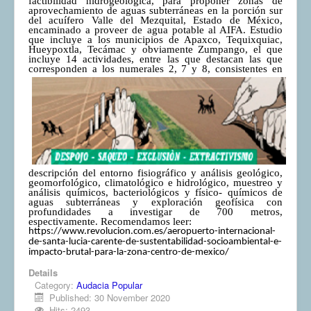
factibilidad hidrogeológica, para proponer zonas de
aprovechamiento de aguas subterráneas en la porción sur
del acuífero Valle del Mezquital, Estado de México,
encaminado a proveer de agua potable al AIFA. Estudio
que incluye a los municipios de Apaxco, Tequixquiac,
Hueypoxtla, Tecámac y obviamente Zumpango, el que
incluye 14 actividades, entre las que destacan las que
corresponden a los numerales 2, 7 y 8, consistentes
en
descripción del entorno fisiográfico y análisis geológico,
geomorfológico, climatológico e hidrológico, muestreo y
análisis químicos, bacteriológicos y físico- químicos de
aguas subterráneas y exploración geofísica con
profundidades a investigar de 700 metros,
espectivamente. Recomendamos leer:
https://www.revolucion.com.es/aeropuerto-internacional-
de-santa-lucia-carente-de-sustentabilidad-socioambiental-e-
impacto-brutal-para-la-zona-centro-de-mexico/
Details
Category:
Audacia Popular
Published: 30 November 2020
Hits: 2493