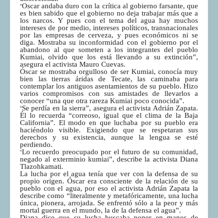
“
Oscar andaba duro con la crítica al gobierno farsante, que
es bien sabido que el gobierno no deja trabajar más que a
los narcos. Y pues con el tema del agua hay muchos
intereses de por medio, intereses políticos, transnacionales
por las empresas de cerveza, y pues económicos ni se
diga. Mostraba su inconformidad con el gobierno por el
abandono al que someten a los integrantes del pueblo
Kumiai, olvido que los está llevando a su extinción”,
asegura el activista Mauro Cuevas.
Óscar se mostraba orgulloso de ser Kumiai, conocía muy
bien las tierras áridas de Tecate, las caminaba para
contemplar los antiguos asentamientos de su pueblo. Hizo
varios compromisos con sus amistades de llevarlos a
conocer “una que otra rareza Kumiai poco conocida”.
“
Se perdía en la sierra”, asegura el activista Adrián Zapata.
Él lo recuerda “correoso, igual que el clima de la Baja
California”. El modo en que luchaba por su pueblo era
haciéndolo visible. Exigiendo que se respetaran sus
derechos y su existencia, aunque la lengua se esté
perdiendo.
“
Lo recuerdo preocupado por el futuro de su comunidad,
negado al exterminio kumiai”, describe la activista Diana
Tlazohkamati.
La lucha por el agua tenía que ver con la defensa de su
propio origen. Óscar era consciente de la relación de su
pueblo con el agua, por eso el activista Adrián Zapata la
describe como “literalmente y metafóricamente, una lucha
única, pionera, arrojada. Se enfrentó sólo a la peor y más
mortal guerra en el mundo, la de la defensa el agua”.
Diana dice que su lucha buscaba poner en manos de