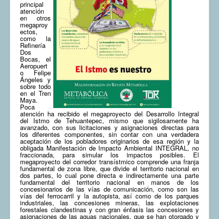
principal
atención
COMUNERA 67 EN PDF numero de presentación de la
en otros
voz de la Casa de los pueblos
megaproy
ectos,
como la
Refinería
Dos
Bocas, el
Aeropuert
o Felipe
Ángeles y
sobre todo
en el Tren
Maya.
Poca
atención ha recibido el megaproyecto del Desarrollo Integral
del Istmo de Tehuantepec, mismo que sigilosamente ha
avanzado, con sus licitaciones y asignaciones directas para
los diferentes componentes, sin contar con una verdadera
aceptación de los pobladores originarios de esa región y la
obligada Manifestación de Impacto Ambiental INTEGRAL, no
fraccionada, para simular los impactos posibles. El
megaproyecto del corredor transístmico comprende una franja
fundamental de zona libre, que divide el territorio nacional en
dos partes, lo cual pone directa e indirectamente una parte
fundamental del territorio nacional en manos de los
concesionarios de las vías de comunicación, como son las
vías del ferrocarril y la autopista, así como de los parques
industriales, las concesiones mineras, las explotaciones
forestales clandestinas y con gran énfasis las concesiones y
asignaciones de las aguas nacionales, que se han otorgado y