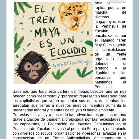
Ante la
rápida puesta en
marcha de
diversos
megaproyectos en
la Península de
Yucatán,
encabezados por
el llamado “Tren
Maya”, es urgente
la consolidación
de un frente
organizado para
defender el
territorio y la
dignidad de las
personas que
habitamos la
Península.
Sabemos que toda esta cartera de megaproyectos que se nos
ofrecen como “desarrollo” y “progreso” representan tales solo para
los capitalistas que verán aumentar sus riquezas, mientras les
arrebatan sus tierras a nuestros pueblos, mientras aumenta la
precariedad laboral y mientras destruyen el medio ambiente.
Por estos motivos, y a pesar de las adversidades propias de una
grave situación de pandemia propiciada por las necesidades de
los capitalistas, la Federación de Jóvenes Comunistas en la
Península de Yucatán convocó al presente Foro para, en conjunto
con diversos colectivos, organizaciones y personas, avanzar en la
construcción de un Frente Anticapitalista, Antimonopolista y