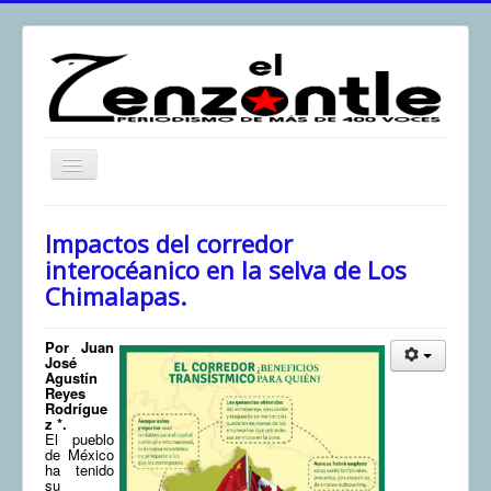
Toggle
Navigation
inicio
Impactos del corredor
El Zenzontle
interocéanico en la selva de Los
Chimalapas.
Resistencia
Análisis
Por Juan
José
Multimedia
Agustín
Reyes
Archivos
Rodrígue
z *.
El pueblo
Contacto
de México
ha tenido
Afirmación
su