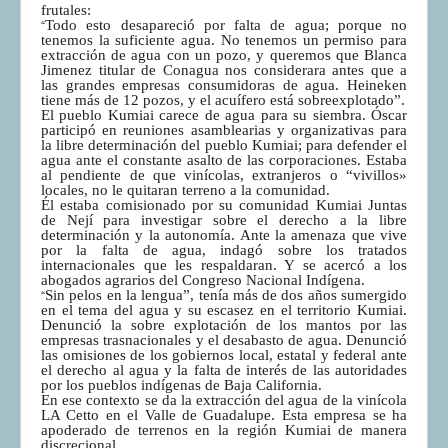
frutales:
“
Todo esto desapareció por falta de agua; porque no
tenemos la suficiente agua. No tenemos un permiso para
extracción de agua con un pozo, y queremos que Blanca
Jimenez titular de Conagua nos considerara antes que a
las grandes empresas consumidoras de agua. Heineken
tiene más de 12 pozos, y el acuífero está sobreexplotado”.
El pueblo Kumiai carece de agua para su siembra. Óscar
participó en reuniones asamblearias y organizativas para
la libre determinación del pueblo Kumiai; para defender el
agua ante el constante asalto de las corporaciones. Estaba
al pendiente de que vinícolas, extranjeros o “vivillos»
locales, no le quitaran terreno a la comunidad.
Él estaba comisionado por su comunidad Kumiai Juntas
de Nejí para investigar sobre el derecho a la libre
determinación y la autonomía. Ante la amenaza que vive
por la falta de agua, indagó sobre los tratados
internacionales que les respaldaran. Y se acercó a los
abogados agrarios del Congreso Nacional Indígena.
“
Sin pelos en la lengua”, tenía más de dos años sumergido
en el tema del agua y su escasez en el territorio Kumiai.
Denunció la sobre explotación de los mantos por las
empresas trasnacionales y el desabasto de agua. Denunció
las omisiones de los gobiernos local, estatal y federal ante
el derecho al agua y la falta de interés de las autoridades
por los pueblos indígenas de Baja California.
En ese contexto se da la extracción del agua de la vinícola
LA Cetto en el Valle de Guadalupe. Esta empresa se ha
apoderado de terrenos en la región Kumiai de manera
discrecional.