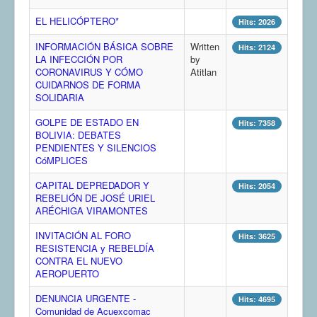
COMUNERA 67 EN PDF numero de presentación de la
EL HELICÓPTERO*
Hits: 2026
voz de la Casa de los pueblos
INFORMACIÓN BÁSICA SOBRE
Written
Hits: 2124
LA INFECCIÓN POR
by
CORONAVIRUS Y CÓMO
Atitlan
CUIDARNOS DE FORMA
SOLIDARIA
GOLPE DE ESTADO EN
Hits: 7358
BOLIVIA: DEBATES
PENDIENTES Y SILENCIOS
CóMPLICES
CAPITAL DEPREDADOR Y
Hits: 2054
REBELIÓN DE JOSÉ URIEL
ARÉCHIGA VIRAMONTES
INVITACIÓN AL FORO
Hits: 3625
RESISTENCIA y REBELDÍA
CONTRA EL NUEVO
AEROPUERTO
DENUNCIA URGENTE -
Hits: 4695
Comunidad de Acuexcomac