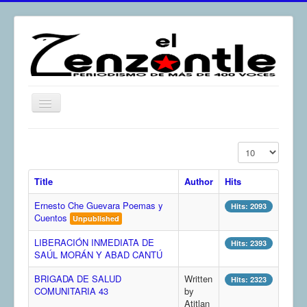
Toggle
Navigation
inicio
Display #
El Zenzontle
Title
Author
Hits
Resistencia
Ernesto Che Guevara Poemas y
Análisis
Hits: 2093
Cuentos
Unpublished
Multimedia
LIBERACIÓN INMEDIATA DE
Hits: 2393
Archivos
SAÚL MORÁN Y ABAD CANTÚ
Contacto
BRIGADA DE SALUD
Written
Hits: 2323
COMUNITARIA 43
by
Afirmación
Atitlan