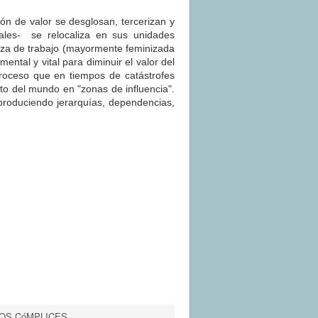
ión de valor se desglosan, tercerizan y
rales- se relocaliza en sus unidades
erza de trabajo (mayormente feminizada
tal y vital para diminuir el valor del
 proceso que en tiempos de catástrofes
to del mundo en "zonas de influencia".
reproduciendo jerarquías, dependencias,
IOS CóMPLICES