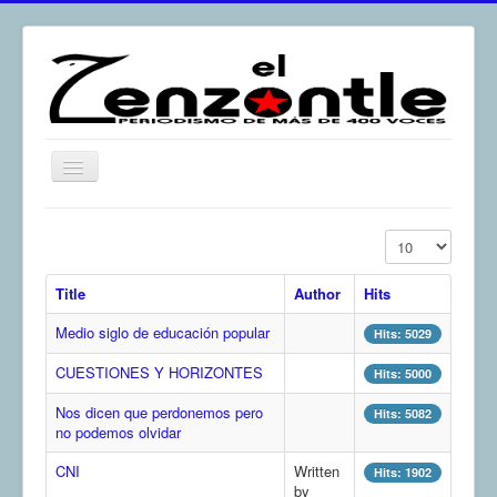
Toggle
Navigation
inicio
Display #
El Zenzontle
Title
Author
Hits
Resistencia
Medio siglo de educación popular
Análisis
Hits: 5029
CUESTIONES Y HORIZONTES
Multimedia
Hits: 5000
Archivos
Nos dicen que perdonemos pero
Hits: 5082
no podemos olvidar
Contacto
CNI
Written
Hits: 1902
Afirmación
by