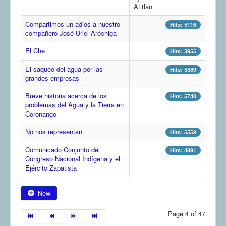
Atitlan
COMUNERA 67 EN PDF numero de presentación de la
voz de la Casa de los pueblos
Compartimos un adios a nuestro
Hits: 5116
compañero José Uriel Aréchiga
El Che
Hits: 3955
El saqueo del agua por las
Hits: 5389
grandes empresas
Breve historia acerca de los
Hits: 5740
problemas del Agua y la Tierra en
Coronango
No nos representan
Hits: 5559
Comunicado Conjunto del
Hits: 4891
Congreso Nacional Indígena y el
Ejército Zapatista
New
Page 4 of 47