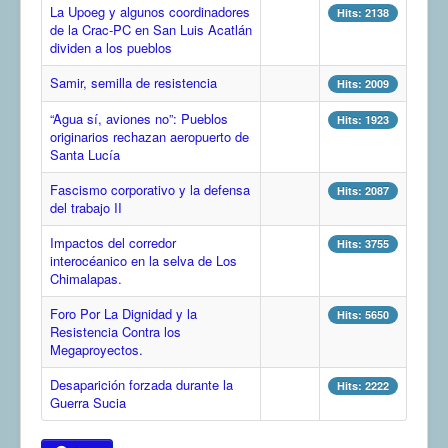
La Upoeg y algunos coordinadores
Hits: 2138
COMUNERA 67 EN PDF numero de presentación de la
de la Crac-PC en San Luis Acatlán
voz de la Casa de los pueblos
dividen a los pueblos
Samir, semilla de resistencia
Hits: 2009
“Agua sí, aviones no”: Pueblos
Hits: 1923
originarios rechazan aeropuerto de
Santa Lucía
Fascismo corporativo y la defensa
Hits: 2087
del trabajo II
Impactos del corredor
Hits: 3755
interocéanico en la selva de Los
Chimalapas.
Foro Por La Dignidad y la
Hits: 5650
Resistencia Contra los
Megaproyectos.
Desaparición forzada durante la
Hits: 2222
Guerra Sucia