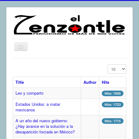
Toggle
Navigation
inicio
Display #
El Zenzontle
Title
Author
Hits
Resistencia
Leo y comparto
Análisis
Hits: 1945
Estados Unidos: a matar
Multimedia
Hits: 1723
mexicanos
Archivos
A un año del nuevo gobierno:
Hits: 1715
Contacto
¿Hay avance en la solución a la
desaparición forzada en México?
Afirmación