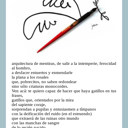
COMUNERA 67 EN PDF numero de presentación de la
voz de la Casa de los pueblos
arquitectura de mentiras, de salir a la intemperie, ferocidad
al hombro,
a desfacer entuertos y enmendarle
la plana a los rosales
que, pobrecitos, no saben redondear
sino sólo criaturas monocordes.
Ven acá: te quiero capaz de hacer que haya gatillos en tus
frases,
gatillos que, orientados por la mira
del sapiente coraje,
sorprendan a pupilas y entusiasmen a tímpanos
con la deificación del ruido (en el estruendo)
que extraerá de las ruinas otro mundo
con las manchas de sangre
de lo recién nacido.