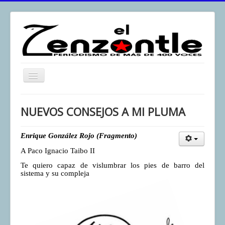
Toggle
Navigation
inicio
NUEVOS CONSEJOS A MI PLUMA
El Zenzontle
Resistencia
Enrique González Rojo (Fragmento)
A Paco Ignacio Taibo II
Análisis
Te quiero capaz de vislumbrar los pies de barro del
Multimedia
sistema y su compleja
Archivos
Contacto
Afirmación