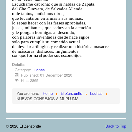
Escúchame cabrona: que si hablas de Zapata,
del Che Guevara, de Salvador Allende
o de tantos, tantísimos otros,
que levantaron en armas a sus muinas,
lo sepas hacer con las frases apropiadas,
justas, militantes, que seduzcan la atención
y le pongan hormigas al descuido,
con palabras inventadas desde hace siglos
sólo para cumplir su cometido actual
de develar artilugios y realizar una histórica masacre
de máscaras, disfraces, fingimientos
con que forma el poder sus escondrijos.
Details
Category:
Luchas
Published: 01 December 2020
Hits: 2865
You are here:
Home
El Zenzontle
Luchas
NUEVOS CONSEJOS A MI PLUMA
© 2026 El Zenzontle
Back to Top