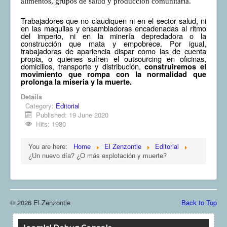
alimentos, grupos de salud y producción comunitaria.
Trabajadores que no claudiquen ni en el sector salud, ni
en las maquilas y ensambladoras encadenadas al ritmo
del imperio, ni en la minería depredadora o la
construcción que mata y empobrece. Por igual,
trabajadoras de apariencia dispar como las de cuenta
propia, o quienes sufren el outsourcing en oficinas,
domicilios, transporte y distribución,
construiremos el
movimiento que rompa con la normalidad que
prolonga la miseria y la muerte.
Details
Category:
Editorial
Published: 19 June 2020
Hits: 1980
You are here:
Home
El Zenzontle
Editorial
¿Un nuevo día? ¿O más explotación y muerte?
© 2026 El Zenzontle
Back to Top