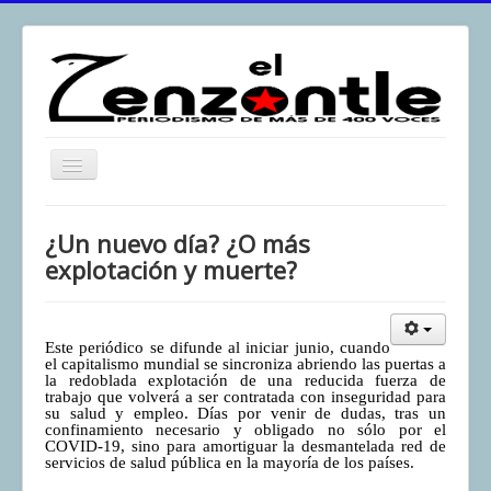
Toggle
Navigation
inicio
¿Un nuevo día? ¿O más
El Zenzontle
explotación y muerte?
Resistencia
Análisis
Este periódico se difunde al iniciar junio, cuando
el capitalismo mundial se sincroniza abriendo las puertas a
Multimedia
la redoblada explotación de una reducida fuerza de
trabajo que volverá a ser contratada con inseguridad para
Archivos
su salud y empleo. Días por venir de dudas, tras un
confinamiento necesario y obligado no sólo por el
Contacto
COVID-19, sino para amortiguar la desmantelada red de
servicios de salud pública en la mayoría de los países.
Afirmación