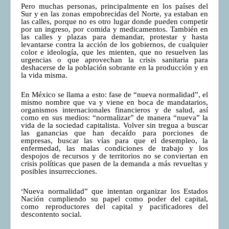
Pero muchas personas, principalmente en los países del
COMUNERA 67 EN PDF numero de presentación de la
Sur y en las zonas empobrecidas del Norte, ya estaban en
voz de la Casa de los pueblos
las calles, porque no es otro lugar donde pueden competir
por un ingreso, por comida y medicamentos. También en
las calles y plazas para demandar, protestar y hasta
levantarse contra la acción de los gobiernos, de cualquier
color e ideología, que les mienten, que no resuelven las
urgencias o que aprovechan la crisis sanitaria para
deshacerse de la población sobrante en la producción y en
la vida misma.
En México se llama a esto: fase de “nueva normalidad”, el
mismo nombre que va y viene en boca de mandatarios,
organismos internacionales financieros y de salud, así
como en sus medios: “normalizar” de manera “nueva” la
vida de la sociedad capitalista. Volver sin tregua a buscar
las ganancias que han decaído para porciones de
empresas, buscar las vías para que el desempleo, la
enfermedad, las malas condiciones de trabajo y los
despojos de recursos y de territorios no se conviertan en
crisis políticas que pasen de la demanda a más revueltas y
posibles insurrecciones.
“
Nueva normalidad” que intentan organizar los Estados
Nación cumpliendo su papel como poder del capital,
como reproductores del capital y pacificadores del
descontento social.