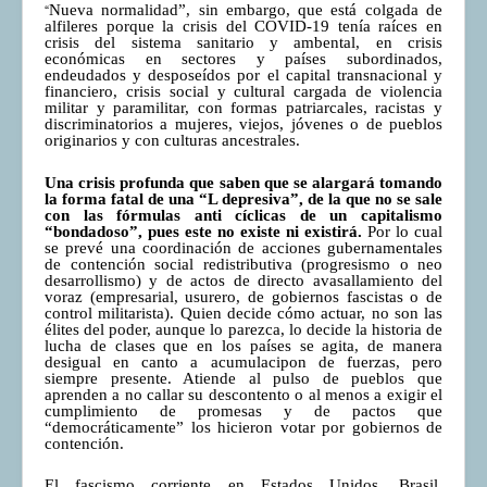
“
Nueva normalidad”, sin embargo, que está colgada de
alfileres porque la crisis del COVID-19 tenía raíces en
crisis del sistema sanitario y ambental, en crisis
económicas en sectores y países subordinados,
endeudados y desposeídos por el capital transnacional y
financiero, crisis social y cultural cargada de violencia
militar y paramilitar, con formas patriarcales, racistas y
discriminatorios a mujeres, viejos, jóvenes o de pueblos
originarios y con culturas ancestrales.
Una crisis profunda que saben que se alargará tomando
la forma fatal de una “L depresiva”, de la que no se sale
con las fórmulas anti cíclicas de un capitalismo
“bondadoso”, pues este no existe ni existirá.
Por lo cual
se prevé una coordinación de acciones gubernamentales
de contención social redistributiva (progresismo o neo
desarrollismo) y de actos de directo avasallamiento del
voraz (empresarial, usurero, de gobiernos fascistas o de
control militarista). Quien decide cómo actuar, no son las
élites del poder, aunque lo parezca, lo decide la historia de
lucha de clases que en los países se agita, de manera
desigual en canto a acumulacipon de fuerzas, pero
siempre presente. Atiende al pulso de pueblos que
aprenden a no callar su descontento o al menos a exigir el
cumplimiento de promesas y de pactos que
“democráticamente” los hicieron votar por gobiernos de
contención.
El fascismo corriente en Estados Unidos, Brasil,