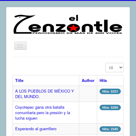
Toggle
Navigation
inicio
Display #
El Zenzontle
Title
Author
Hits
Resistencia
A LOS PUEBLOS DE MÉXICO Y
Análisis
Hits: 5331
DEL MUNDO.
Multimedia
Coyotepec gana otra batalla
Hits: 5295
Archivos
comunitaria pero la presión y la
lucha siguen
Contacto
Esperando al guerrillero
Hits: 2345
Afirmación