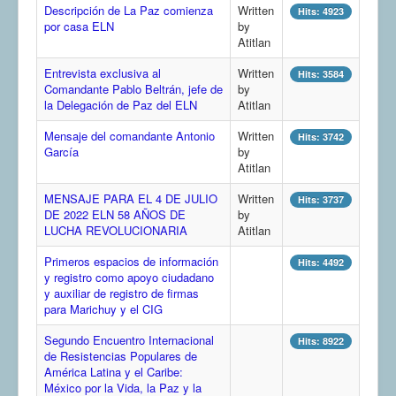
Descripción de La Paz comienza
Written
Hits: 4923
COMUNERA 67 EN PDF numero de presentación de la
por casa ELN
by
voz de la Casa de los pueblos
Atitlan
Entrevista exclusiva al
Written
Hits: 3584
Comandante Pablo Beltrán, jefe de
by
la Delegación de Paz del ELN
Atitlan
Mensaje del comandante Antonio
Written
Hits: 3742
García
by
Atitlan
MENSAJE PARA EL 4 DE JULIO
Written
Hits: 3737
DE 2022 ELN 58 AÑOS DE
by
LUCHA REVOLUCIONARIA
Atitlan
Primeros espacios de información
Hits: 4492
y registro como apoyo ciudadano
y auxiliar de registro de firmas
para Marichuy y el CIG
Segundo Encuentro Internacional
Hits: 8922
de Resistencias Populares de
América Latina y el Caribe:
México por la Vida, la Paz y la