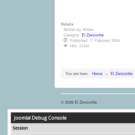
Details
Written by
Atitlan
Category:
El Zenzontle
Published: 11 February 2024
Hits: 31241
You are here:
Home
El Zenzontle
© 2026 El Zenzontle
Joomla! Debug Console
Session