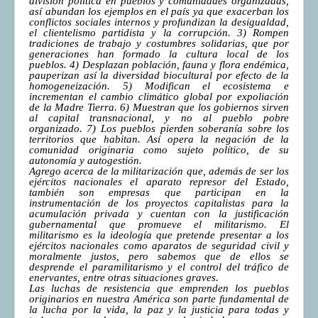
división política en pueblos y comunidades organizadas,
así abundan los ejemplos en el país ya que exacerban los
COMUNERA 67 EN PDF numero de presentación de la
conflictos sociales internos y profundizan la desigualdad,
voz de la Casa de los pueblos
el clientelismo partidista y la corrupción. 3) Rompen
tradiciones de trabajo y costumbres solidarias, que por
generaciones han formado la cultura local de los
pueblos. 4) Desplazan población, fauna y flora endémica,
pauperizan así la diversidad biocultural por efecto de la
homogeneización. 5) Modifican el ecosistema e
incrementan el cambio climático global por expoliación
de la Madre Tierra. 6) Muestran que los gobiernos sirven
al capital transnacional, y no al pueblo pobre
organizado. 7) Los pueblos pierden soberanía sobre los
territorios que habitan. Así opera la negación de la
comunidad originaria como sujeto político, de su
autonomía y autogestión.
Agrego acerca de la militarización que, además de ser los
ejércitos nacionales el aparato represor del Estado,
también son empresas que participan en la
instrumentación de los proyectos capitalistas para la
acumulación privada y cuentan con la justificación
gubernamental que promueve el militarismo. El
militarismo es la ideología que pretende presentar a los
ejércitos nacionales como aparatos de seguridad civil y
moralmente justos, pero sabemos que de ellos se
desprende el paramilitarismo y el control del tráfico de
enervantes, entre otras situaciones graves.
Las luchas de resistencia que emprenden los pueblos
originarios en nuestra América son parte fundamental de
la lucha por la vida, la paz y la justicia para todas y