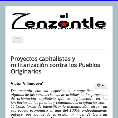
Toggle
Navigation
inicio
Proyectos capitalistas y
El Zenzontle
militarización contra los Pueblos
Originarios
Resistencia
Análisis
Víctor Villanueva*
Multimedia
De acuerdo con mi experiencia etnográfica,
algunas de las características invariables en los proyectos
Archivos
de orientación capitalista que se implementan en los
territorios de los pueblos y comunidades originarias son:
Contacto
1) Como forma de intensificar la acumulación, atraen un
sobrecosto económico en más del 100%, endeudamiento
público por bonos de inversión, y más. 2) Generan
Afirmación